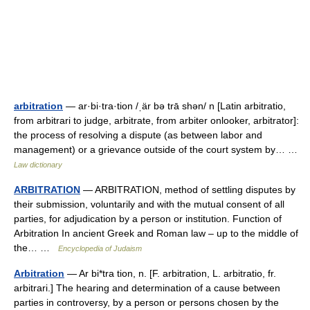
arbitration
— ar·bi·tra·tion /ˌär bə trā shən/ n [Latin arbitratio,
from arbitrari to judge, arbitrate, from arbiter onlooker, arbitrator]:
the process of resolving a dispute (as between labor and
management) or a grievance outside of the court system by… …
Law dictionary
ARBITRATION
— ARBITRATION, method of settling disputes by
their submission, voluntarily and with the mutual consent of all
parties, for adjudication by a person or institution. Function of
Arbitration In ancient Greek and Roman law – up to the middle of
the… …
Encyclopedia of Judaism
Arbitration
— Ar bi*tra tion, n. [F. arbitration, L. arbitratio, fr.
arbitrari.] The hearing and determination of a cause between
parties in controversy, by a person or persons chosen by the