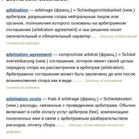
arbitration
— arbitrage (франц.) = Schiedsgerichtsbarkeit (нем.)
арбитраж, разрешение спора нейтральным лицом или
органом, полномочия которого основаны на арбитражном
соглашении (arbitration agreement) и чье решение носит
окончательный и обязательный характер …
Glossary of international
commercial arbitration
arbitration agreement
— compromise arbitral (франц.) = Schied
svereinbarung (нем.) соглашение, которое имеет своей целью
передачу спора на рассмотрение в арбитраж (arbitration).
Арбитражное соглашение может быть заключено до или после
возникновения спора как в виде… …
Glossary of international
commercial arbitration
arbitration costs
— frais d arbitrage (франц.) = Schiedskosten
(нем.) расходы, связанные с проведением арбитража. Обычно
включают в себя оплату услуг арбитров (fee), компенсацию
понесенных ими в связи с арбитражным разбирательством
расходов, оплату сбора… …
Glossary of international commercial
arbitration