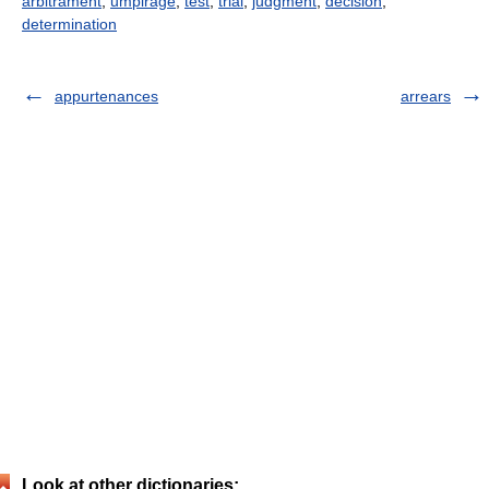
arbitrament
,
umpirage
,
test
,
trial
,
judgment
,
decision
,
determination
appurtenances
arrears
Look at other dictionaries: