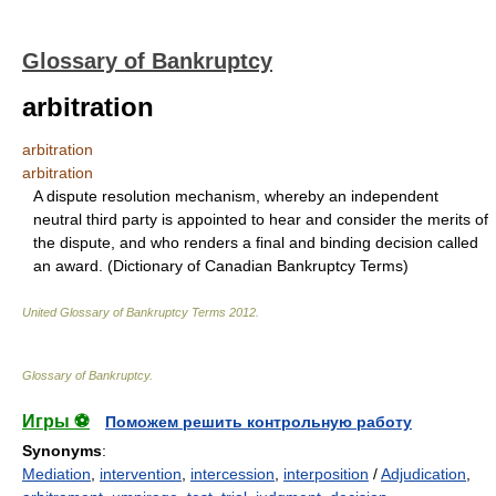
Glossary of Bankruptcy
arbitration
arbitration
arbitration
A dispute resolution mechanism, whereby an independent
neutral third party is appointed to hear and consider the merits of
the dispute, and who renders a final and binding decision called
an award. (Dictionary of Canadian Bankruptcy Terms)
United Glossary of Bankruptcy Terms
2012
.
Glossary of Bankruptcy
.
Игры ⚽
Поможем решить контрольную работу
Synonyms
:
Mediation
,
intervention
,
intercession
,
interposition
/
Adjudication
,